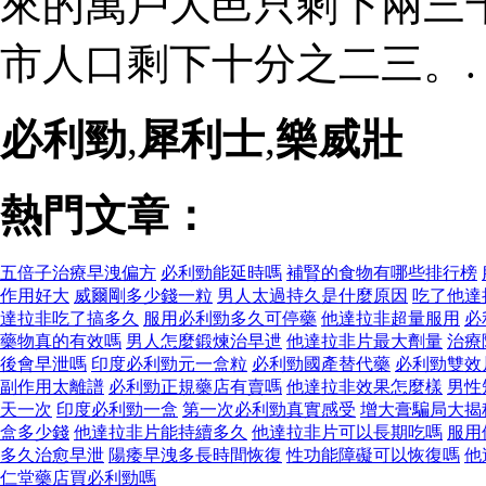
來的萬戶大邑只剩下兩三
市人口剩下十分之二三。.
必利勁
,
犀利士
,
樂威壯
熱門文章：
五倍子治療早洩偏方
必利勁能延時嗎
補腎的食物有哪些排行榜
作用好大
威爾剛多少錢一粒
男人太過持久是什麼原因
吃了他達
達拉非吃了搞多久
服用必利勁多久可停藥
他達拉非超量服用
必
藥物真的有效嗎
男人怎麼鍛煉治早迣
他達拉非片最大劑量
治療
後會早泄嗎
印度必利勁元一盒粒
必利勁國產替代藥
必利勁雙效
副作用太離譜
必利勁正規藥店有賣嗎
他達拉非效果怎麼樣
男性
天一次
印度必利勁一盒
第一次必利勁真實感受
增大膏騙局大揭
盒多少錢
他達拉非片能持續多久
他達拉非片可以長期吃嗎
服用
多久治愈早泄
陽痿早洩多長時間恢復
性功能障礙可以恢復嗎
他
仁堂藥店買必利勁嗎