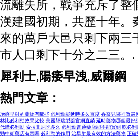
流離失所，戰爭充斥了整
漢建國初期，共歷十年。
來的萬戶大邑只剩下兩三
市人口剩下十分之二三。.
犀利士
,
陽痿早洩
,
威爾鋼
熱門文章：
冶療早射的藥物有哪些
必利勁能延時多久百度
香奈兒哪裡買最
林比必利勁效果比較
美國輝瑞製藥官網直銷
延時藥物哪個最好
代購必利勁
索拉非尼吃多久
必利勁普通藥店能不能買到
吃必利
勁中衛藥店有賣嗎
必利勁的作用
治早射最有效的方法藥物
正確