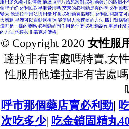
服用多久纔可以停藥
他達拉非片治愈案例
必利勁藥片的四個小
個牌子好
必利勁對早泄管用嗎
京東的必利勁是真的嗎
必利勁吃
變大
他達拉非用法與用量
印度必利勁真假辨別
必利勁和萬艾可
大增粗
早洩可以自動恢復嗎
能使男人快速硬的方法
四川腎病醫
偉哥是一樣的藥嗎
必利勁的副作用是什麼
必利勁副作用是什麼
的方法
他達拉非毫克片價格
© Copyright 2020
女性服
達拉非有害處嗎特賣,女
性服用他達拉非有害處嗎
呼市那個藥店賣必利勁
|
次吃多少
|
吃金鎖固精丸4