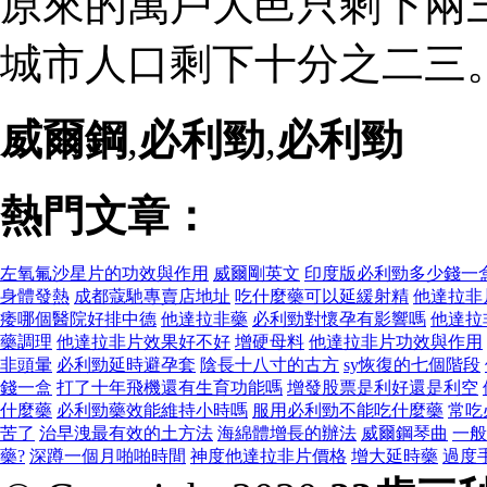
原來的萬戶大邑只剩下兩
城市人口剩下十分之二三。
威爾鋼
,
必利勁
,
必利勁
熱門文章：
左氧氟沙星片的功效與作用
威爾剛英文
印度版必利勁多少錢一
身體發熱
成都蔻馳專賣店地址
吃什麼藥可以延緩射精
他達拉非
痿哪個醫院好排中德
他達拉非藥
必利勁對懷孕有影響嗎
他達拉
藥調理
他達拉非片效果好不好
增硬母料
他達拉非片功效與作用
非頭暈
必利勁延時避孕套
陰長十八寸的古方
sy恢復的七個階段
錢一盒
打了十年飛機還有生育功能嗎
增發股票是利好還是利空
什麼藥
必利勁藥效能維持小時嗎
服用必利勁不能吃什麼藥
常吃
苦了
治早洩最有效的土方法
海綿體增長的辦法
威爾鋼琴曲
一般
藥?
深蹲一個月啪啪時間
神度他達拉非片價格
增大延時藥
過度