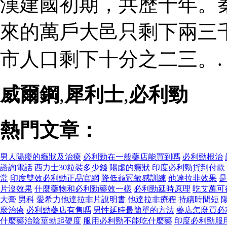
漢建國初期，共歷十年。
來的萬戶大邑只剩下兩三
市人口剩下十分之二三。.
威爾鋼
,
犀利士
,
必利勁
熱門文章：
男人陽痿的癥狀及治療
必利勁在一般藥店能買到嗎
必利勁根治
諮詢電話
西力士30粒裝多少錢
陽虛的癥狀
印度必利勁貨到付款
常
印度雙效必利勁正品官網
降低龜冠敏感訓練
他達拉非效果
是
片沒效果
什麼藥物和必利勁藥效一樣
必利勁延時原理
吃艾萬可
大膏
男科
愛希力他達拉非片說明書
他達拉非療程
持續時間短
麼治療
必利勁藥店有售嗎
男性延時最簡單的方法
藥店怎麼買必
什麼藥治陰莖勃起硬度
服用必利勁不能吃什麼藥
印度必利勁服