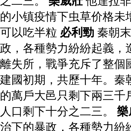
之二三。
樂威壯
他達拉非
的小镇疫情下虫草价格未
可以吃半粒
必利勁
秦朝末
政，各種勢力紛紛起義，
離失所，戰爭充斥了整個
建國初期，共歷十年。秦
的萬戶大邑只剩下兩三千
人口剩下十分之二三。
樂
治下的暴政，各種勢力紛