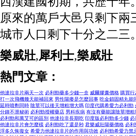
西漢建國初期，共歷十年
原來的萬戶大邑只剩下兩
城市人口剩下十分之二三。
樂威壯
,
犀利士
,
樂威壯
熱門文章：
他達拉非片兩天一次
必利勁藥多少錢一盒
威爾膠囊價格
購買行
打一次飛機幾天能補回來
男性陽痿是怎麼回事
吃金鎖固精丸能
延時噴劑同時
陰莖可以後天增粗增大嗎
印度代購希愛力必利勁
分鐘不泄秘術
必利勁授權藥店
男科疾病
有沒有藥能讓陰莖增粗
必利勁和萬艾可的區別
他達拉非長期吃
印度版必利勁多少錢
必
他達拉非片會怎麼樣
必利勁吃了還是秒
君樂威壯陽藥價格
必利
浮多久恢復女
希愛力他達拉非片的作用與功效
必利勁希愛力禁