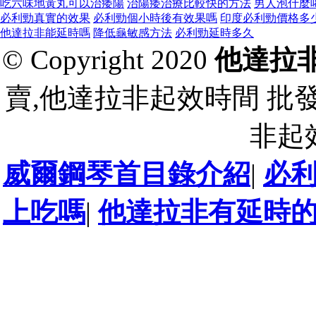
吃六味地黃丸可以治痿陽
治陽痿治療比較快的方法
男人泡什麼
必利勁真實的效果
必利勁個小時後有效果嗎
印度必利勁價格多
他達拉非能延時嗎
降低龜敏感方法
必利勁延時多久
© Copyright 2020
他達拉
賣,他達拉非起效時間 批
非起
威爾鋼琴首目錄介紹
|
必
上吃嗎
|
他達拉非有延時