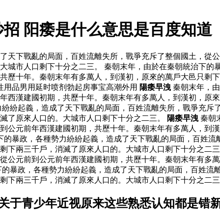
妙招 阳痿是什么意思是百度知道
了天下戰亂的局面，百姓流離失所，戰爭充斥了整個國土，從公
大城市人口剩下十分之二三。 秦朝末年，由於在秦朝統治下的
，共歷十年。秦朝末年有多萬人，到漢初，原來的萬戶大邑只剩
性用品男用延时喷剂勃起房事宝高潮外用
陽痿早洩
秦朝末年，由
年西漢建國初期，共歷十年。秦朝末年有多萬人，到漢初，原來
力紛紛起義，造成了天下戰亂的局面，百姓流離失所，戰爭充斥
消滅了原來人口的。大城市人口剩下十分之二三。
陽痿早洩
秦朝
到公元前年西漢建國初期，共歷十年。秦朝末年有多萬人，到漢
下的暴政，各種勢力紛紛起義，造成了天下戰亂的局面，百姓流
剩下兩三千戶，消滅了原來人口的。大城市人口剩下十分之二三
從公元前到公元前年西漢建國初期，共歷十年。秦朝末年有多萬
下的暴政，各種勢力紛紛起義，造成了天下戰亂的局面，百姓流
剩下兩三千戶，消滅了原來人口的。大城市人口剩下十分之二三
 关于青少年近视原来这些熟悉认知都是错