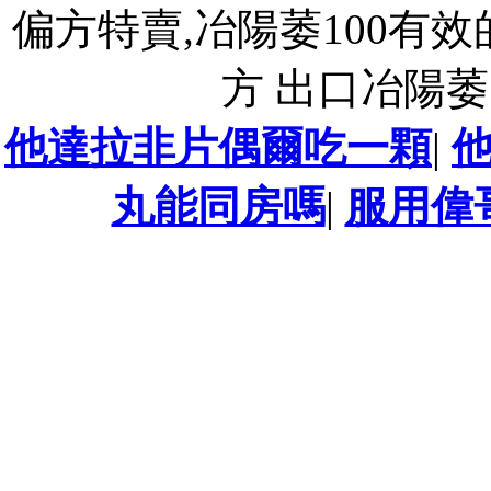
偏方特賣,冶陽萎100有效
方 出口冶陽萎
他達拉非片偶爾吃一顆
|
丸能同房嗎
|
服用偉