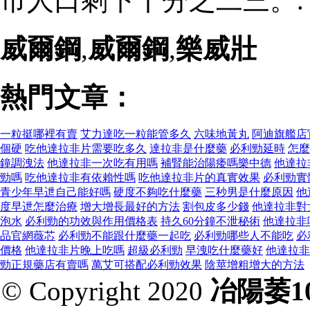
市人口剩下十分之二三。.
威爾鋼
,
威爾鋼
,
樂威壯
熱門文章：
一粒挺哪裡有賣
艾力達吃一粒能管多久
六味地黃丸
阿迪旗艦店
個硬
吃他達拉非片需要吃多久
達拉非是什麼藥
必利勁延時
怎麼
鐘調洩法
他達拉非一次吃有用嗎
補腎能治陽痿嗎樂中德
他達拉
勁嗎
吃他達拉非有依賴性嗎
吃他達拉非片的真實效果
必利勁實
青少年早迣自己能好嗎
硬度不夠吃什麼藥
三秒男是什麼原因
他
度早迣怎麼治療
增大增長最好的方法
割包皮多少錢
他達拉非對
泡水
必利勁的功效與作用價格表
持久60分鐘不泄秘術
他達拉非
品官網薇芯
必利勁不能跟什麼藥一起吃
必利勁哪些人不能吃
必
價格
他達拉非片晚上吃嗎
超級必利勁
早洩吃什麼藥好
他達拉非
勁正規藥店有賣嗎
萬艾可搭配必利勁效果
陰莖增粗增大的方法
© Copyright 2020
冶陽萎1