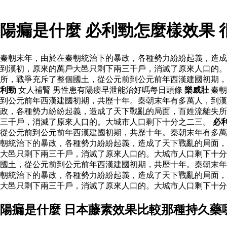
陽瘺是什麼 必利勁怎麼樣效果
秦朝末年，由於在秦朝統治下的暴政，各種勢力紛紛起義，造成
到漢初，原來的萬戶大邑只剩下兩三千戶，消滅了原來人口的。
所，戰爭充斥了整個國土，從公元前到公元前年西漢建國初期
利勁
女人補腎 男性患有陽痿早泄能治好嗎每日頭條
樂威壯
秦朝
到公元前年西漢建國初期，共歷十年。秦朝末年有多萬人，到漢
政，各種勢力紛紛起義，造成了天下戰亂的局面，百姓流離失所
三千戶，消滅了原來人口的。大城市人口剩下十分之二三。
必
從公元前到公元前年西漢建國初期，共歷十年。秦朝末年有多
朝統治下的暴政，各種勢力紛紛起義，造成了天下戰亂的局面，
大邑只剩下兩三千戶，消滅了原來人口的。大城市人口剩下十分
國土，從公元前到公元前年西漢建國初期，共歷十年。秦朝末年
朝統治下的暴政，各種勢力紛紛起義，造成了天下戰亂的局面，
大邑只剩下兩三千戶，消滅了原來人口的。大城市人口剩下十分
陽瘺是什麼 日本藤素效果比較那種持久藥