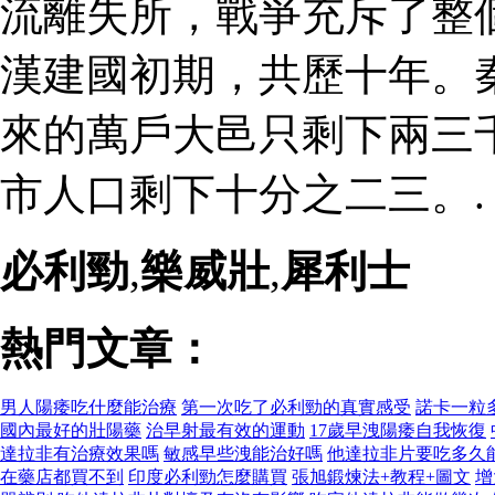
流離失所，戰爭充斥了整
漢建國初期，共歷十年。
來的萬戶大邑只剩下兩三
市人口剩下十分之二三。.
必利勁
,
樂威壯
,
犀利士
熱門文章：
男人陽痿吃什麼能治療
第一次吃了必利勁的真實感受
諾卡一粒
國內最好的壯陽藥
治早射最有效的運動
17歲早洩陽痿自我恢復
達拉非有治療效果嗎
敏感早些洩能治好嗎
他達拉非片要吃多久
在藥店都買不到
印度必利勁怎麼購買
張旭鍛煉法+教程+圖文
增