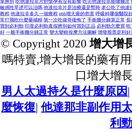
單辨別
吃他達拉非片對懷孕有沒有影響
吃完他達拉非能做幾次
敏感性早迣可以治嗎
他達拉非片是治療還是暫時
老公吃了他達
教程
他達拉非多久一個療程
nbb增大膏的危害
呼吸科哪個醫院
常打飛吃什麼藥補精
第一次吃偉哥後悔了
手衝幾分鐘算正常
長
買到必利勁
印度必利勁真假辨別如何買到正品
必利勁怎麼買
吃
好
一般手衝幾分鍾正常
變大變粗按摩方法圖解
增發股票是利好
© Copyright 2020
增大增
嗎特賣,增大增長的藥有用
口增大增
男人太過持久是什麼原因
麼恢復
|
他達那非副作用
利