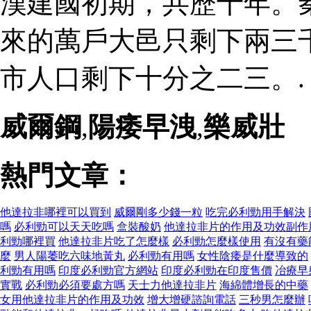
漢建國初期，共歷十年。
來的萬戶大邑只剩下兩三
市人口剩下十分之二三。.
威爾鋼
,
陽痿早洩
,
樂威壯
熱門文章：
他達拉非哪裡可以買到
威爾剛多少錢一粒
吃完必利勁用手解決
嗎
必利勁可以天天吃嗎
盒裝酸奶
他達拉非片的作用及功效副作
利勁哪裡買
他達拉非片吃了怎麼樣
必利勁怎麼樣使用
有沒有藥
麼
男人陽萎吃六味地黃丸
必利勁有用嗎
女性陰痿是什麼導致的
利勁有用嗎
印度必利勁官方網站
印度必利勁在印度售價
冶療早
實戰
必利勁必須要處方嗎
天士力他達拉非片
海綿體增長的中藥
女用他達拉非片的作用及功效
增大增硬諮詢電話
三秒男怎麼辦