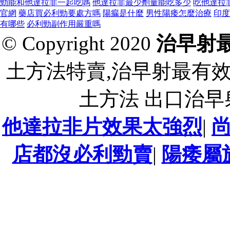
勁能和他達拉非一起吃嗎
他達拉非最少劑量能吃多少
吃他達拉
官網
藥店買必利勁要處方嗎
陽瘺是什麼
男性陽痿怎麼治療
印度
有哪些
必利勁副作用嚴重嗎
© Copyright 2020
治早射
土方法特賣,治早射最有
土方法 出口治
他達拉非片效果太強烈
|
店都沒必利勁賣
|
陽痿屬