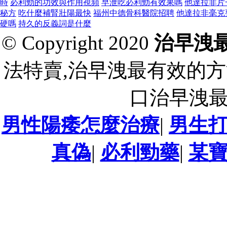
時
必利勁的功效與作用視頻
早泄吃必利勁有效果嗎
他達拉非片
秘方
吃什麼補腎壯陽最快
福州中德骨科醫院招聘
他達拉非毫克
硬嗎
持久的反義詞是什麼
© Copyright 2020
治早洩
法特賣,治早洩最有效的方
口治早洩
男性陽痿怎麼治療
|
男生打
真偽
|
必利勁藥
|
某