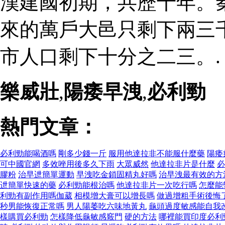
漢建國初期，共歷十年。
來的萬戶大邑只剩下兩三
市人口剩下十分之二三。.
樂威壯
,
陽痿早洩
,
必利勁
熱門文章：
必利勁能喝酒嗎
剛多少錢一斤
服用他達拉非不能服什麼藥
陽痿
可中國官網
多效唑用後多久下雨
大眾威然
他達拉非片是什麼
必
膠粉
治早迣簡單運動
早洩吃金鎖固精丸好嗎
治早洩最有效的方
迣簡單快速的藥
必利勁能根治嗎
他達拉非片一次吃行嗎
怎麼能
利勁有副作用嗎伽葳
相模增大膏可以增長嗎
做過增粗手術後悔
秒男能恢復正常嗎
男人陽萎吃六味地黃丸
龜頭過度敏感能自我
樣購買必利勁
怎樣降低龜敏感竅門
硬的方法
哪裡能買印度必利