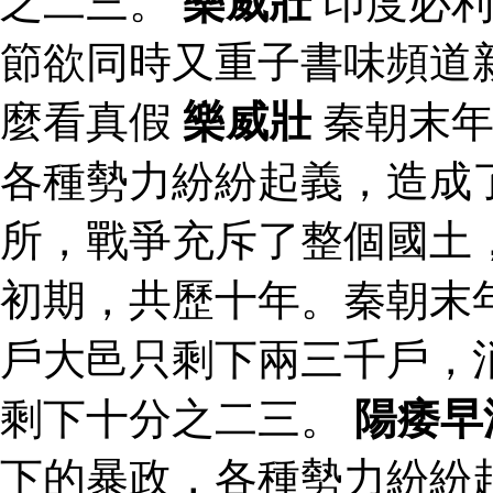
之二三。
樂威壯
印度必利勁
節欲同時又重子書味頻道
麼看真假
樂威壯
秦朝末年
各種勢力紛紛起義，造成
所，戰爭充斥了整個國土
初期，共歷十年。秦朝末
戶大邑只剩下兩三千戶，
剩下十分之二三。
陽痿早
下的暴政，各種勢力紛紛