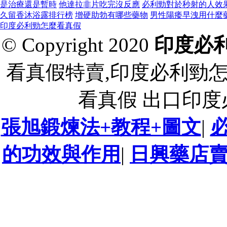
是治療還是暫時
他達拉非片吃完沒反應
必利勁對於秒射的人效
久留香沐浴露排行榜
增硬助勃有哪些藥物
男性陽痿早洩用什麼
印度必利勁怎麼看真假
© Copyright 2020
印度必
看真假特賣,印度必利勁
看真假 出口印
張旭鍛煉法+教程+圖文
|
的功效與作用
|
日興藥店