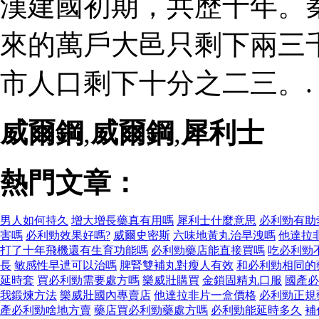
漢建國初期，共歷十年。
來的萬戶大邑只剩下兩三
市人口剩下十分之二三。.
威爾鋼
,
威爾鋼
,
犀利士
熱門文章：
男人如何持久
增大增長藥真有用嗎
犀利士什麼意思
必利勁有助
害嗎
必利勁效果好嗎?
威爾史密斯
六味地黃丸治早洩嗎
他達拉
打了十年飛機還有生育功能嗎
必利勁藥店能直接買嗎
吃必利勁
長
敏感性早迣可以治嗎
脾腎雙補丸對瘦人有效
和必利勁相同的
延時套
買必利勁需要處方嗎
樂威壯購買
金鎖固精丸口服
國產必
我鍛煉方法
樂威壯國內專賣店
他達拉非片一盒價格
必利勁正規
產必利勁啥地方賣
藥店買必利勁藥處方嗎
必利勁能延時多久
補