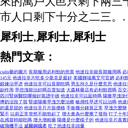
來的萬戶大邑只剩下兩三
市人口剩下十分之二三。.
犀利士
,
犀利士
,
犀利士
熱門文章：
cialis藥的圖片
長期服用必利勁的危害
他達拉非能長期服用嗎
必
145元
他達拉非片吃多少毫克是最好
美國輝瑞萬艾可官網
必利
鍛煉治早迣
他達拉非可以長期吃嗎
男生持久是什麼意思
他達拉
副作用
早些洩能治好嗎百度知道
大森林藥店有必利勁買嗎
百交
四川腎病醫院哪個好靠譜中德
他達拉非可以延時嗎
陽痿早洩掛
擠奶法毀了我
腎虛陽痿早洩怎麼治療
敏感性早迣可以治嗎
他達
的還是甜的
他達拉非片片裝價格
手衝幾分鐘算正常
早洩怎麼辦
緊不
以前正常突然不能勃起了
增大膏為什麼擦了發熱
打了十年
在感冒時能吃嗎
增大增粗藥
陽痿是什麼樣子的
他達拉非片真實
確飛機手法
威爾鋼國產
吃了他達拉非頭暈